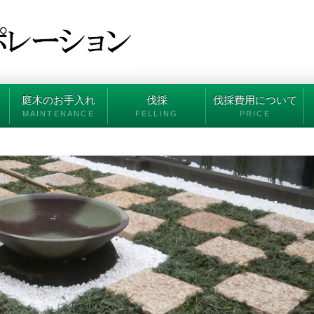
庭木のお手入れ
伐採
伐採費用について
MAINTENANCE
FELLING
PRICE