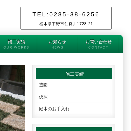
TEL:0285-38-6256
栃木県下野市仁良川1728-21
施工実績
お知らせ
お問い合わせ
OUR WORKS
NEWS
CONTACT
施工実績
造園
伐採
庭木のお手入れ