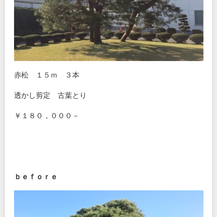
赤松 １５ｍ ３本
透かし剪定 古葉とり
￥１８０，０００－
ｂｅｆｏｒｅ