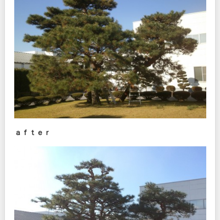
ａｆｔｅｒ