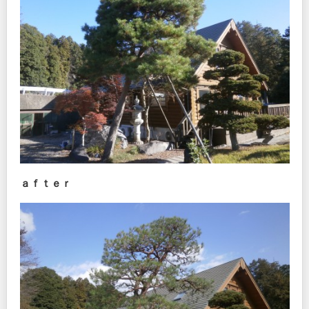
ａｆｔｅｒ