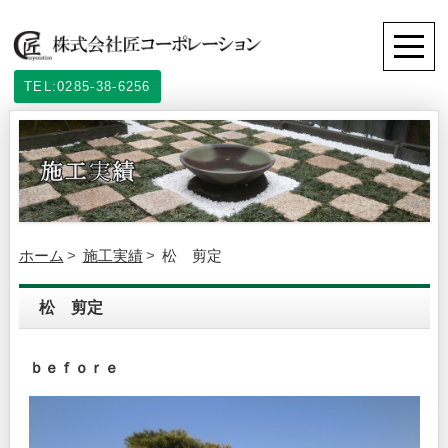
TEL:0285-38-6256
ホーム
施工実績
松 剪定
松 剪定
ｂｅｆｏｒｅ