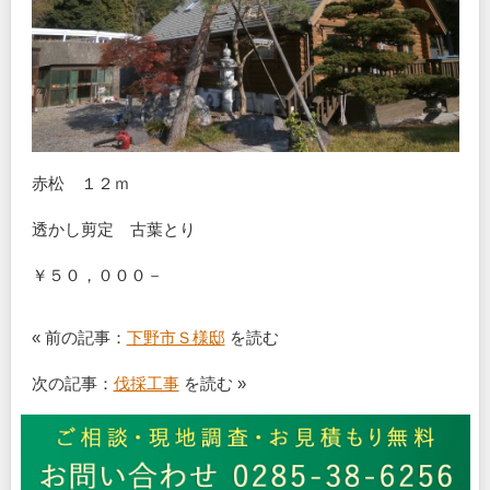
赤松 １２ｍ
透かし剪定 古葉とり
￥５０，０００－
« 前の記事：
下野市Ｓ様邸
を読む
次の記事：
伐採工事
を読む »